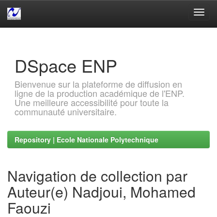
Skip
navigation
DSpace ENP
Bienvenue sur la plateforme de diffusion en
ligne de la production académique de l'ENP.
Une meilleure accessibilité pour toute la
communauté universitaire.
Repository | Ecole Nationale Polytechnique
Navigation de collection par
Auteur(e) Nadjoui, Mohamed
Faouzi