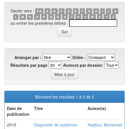
Sauter vers :
0-9
A
B
C
D
E
F
G
H
I
J
K
L
M
N
O
P
Q
R
S
T
U
V
W
X
Y
Z
ou entrer les premières lettres :
Arranger par :
Ordre :
Résultats par page
Auteurs par dossier:
Montrant les résultats 1 à 2 de 2
Date de
Titre
Auteur(s)
publication
2015
Diagnostic de systèmes
Nadjoui, Mohamed