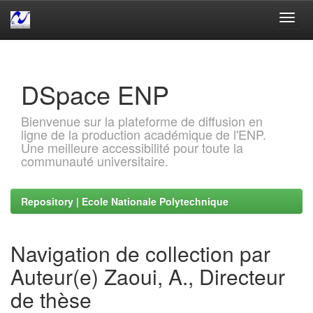
Skip
navigation
DSpace ENP
Bienvenue sur la plateforme de diffusion en
ligne de la production académique de l'ENP.
Une meilleure accessibilité pour toute la
communauté universitaire.
Repository | Ecole Nationale Polytechnique
Navigation de collection par
Auteur(e) Zaoui, A., Directeur
de thèse