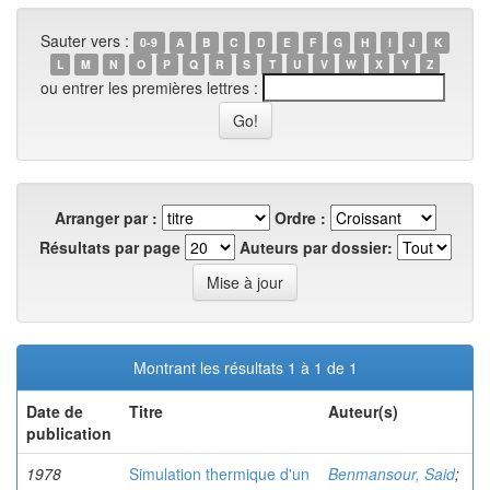
Sauter vers :
0-9
A
B
C
D
E
F
G
H
I
J
K
L
M
N
O
P
Q
R
S
T
U
V
W
X
Y
Z
ou entrer les premières lettres :
Arranger par :
Ordre :
Résultats par page
Auteurs par dossier:
Montrant les résultats 1 à 1 de 1
Date de
Titre
Auteur(s)
publication
1978
Simulation thermique d'un
Benmansour, Said
;