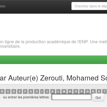
Aide
 en ligne de la production académique de l'ENP. Une meil
iversitaire.
par Auteur(e) Zerouti, Mohamed S
B
C
D
E
F
G
H
I
J
K
L
M
N
O
P
Q
R
S
T
ou entrer les premières lettres :