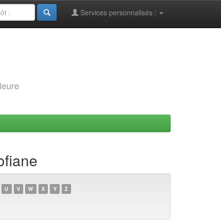
Services personnalisés :
leure
ofiane
U
V
W
X
Y
Z