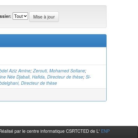
ssier:
bdel Aziz Amine
;
Zerouti, Mohamed Sofiane
;
e Née Djabali, Hafida, Directeur de thèse
;
Si-
delghani, Directeur de thèse
Réalisé par le centre informatique CSRTCTED de L'
ENP