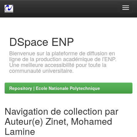
Skip
navigation
DSpace ENP
Bienvenue sur la plateforme de diffusion en
ligne de la production académique de l'ENP.
Une meilleure accessibilité pour toute la
communauté universitaire.
Repository | Ecole Nationale Polytechnique
Navigation de collection par
Auteur(e) Zinet, Mohamed
Lamine