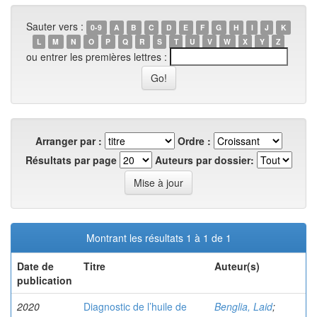
Sauter vers :
0-9
A
B
C
D
E
F
G
H
I
J
K
L
M
N
O
P
Q
R
S
T
U
V
W
X
Y
Z
ou entrer les premières lettres :
Arranger par :
Ordre :
Résultats par page
Auteurs par dossier:
Montrant les résultats 1 à 1 de 1
Date de
Titre
Auteur(s)
publication
2020
Diagnostic de l’huile de
Benglia, Laid
;