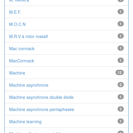
M.E.F.
1
M.O.C.N
1
M.R.V à rotor massif
1
Mac cormack
1
MacCormack
1
Machine
12
Machine asynchrone
2
Machine asynchrone double étoile
1
Machine asynchrone pentaphasée
2
Machine learning
1