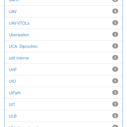
UAV
4
UAV-VTOLs
1
Uberisation
1
UCA -Diprochim
1
udit interne
1
UHF
1
UIO
1
UiPath
1
UIT
1
ULB
2