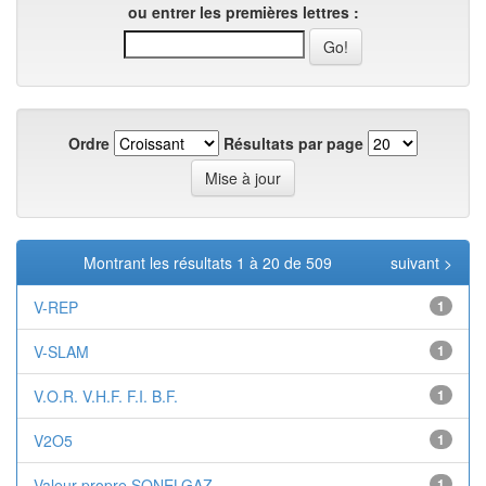
ou entrer les premières lettres :
Ordre
Résultats par page
Montrant les résultats 1 à 20 de 509
suivant >
V-REP
1
V-SLAM
1
V.O.R. V.H.F. F.I. B.F.
1
V2O5
1
Valeur propre SONELGAZ
1