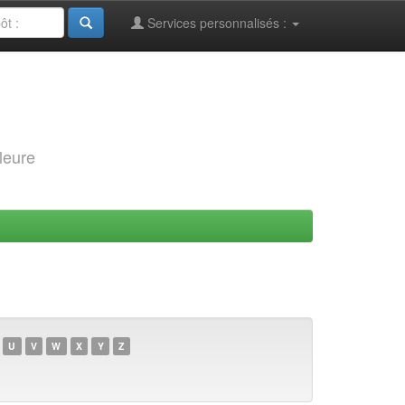
Services personnalisés :
leure
U
V
W
X
Y
Z