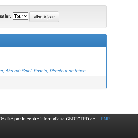
ssier:
e, Ahmed
;
Salhi, Essaïd, Directeur de thèse
Réalisé par le centre informatique CSRTCTED de L'
ENP