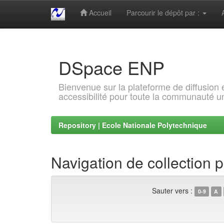
Accueil
Parcourir le dépôt par :
Skip
navigation
DSpace ENP
Bienvenue sur la plateforme de diffusion
accessibilité pour toute la communauté un
Repository | Ecole Nationale Polytechnique
Navigation de collection 
Sauter vers :
0-9
A