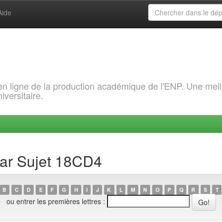
Aide
 en ligne de la production académique de l'ENP. Une meil
iversitaire.
par Sujet 18CD4
B
C
D
E
F
G
H
I
J
K
L
M
N
O
P
Q
R
S
T
ou entrer les premières lettres :