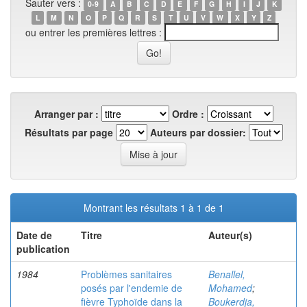
Sauter vers :
0-9
A
B
C
D
E
F
G
H
I
J
K
L
M
N
O
P
Q
R
S
T
U
V
W
X
Y
Z
ou entrer les premières lettres :
Arranger par :
Ordre :
Résultats par page
Auteurs par dossier:
Montrant les résultats 1 à 1 de 1
Date de
Titre
Auteur(s)
publication
1984
Problèmes sanitaires
Benallel,
posés par l'endemie de
Mohamed
;
fièvre Typhoïde dans la
Boukerdja,