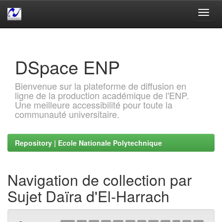
Skip
navigation
DSpace ENP
Bienvenue sur la plateforme de diffusion en
ligne de la production académique de l'ENP.
Une meilleure accessibilité pour toute la
communauté universitaire.
Repository | Ecole Nationale Polytechnique
Navigation de collection par
Sujet Daïra d'El-Harrach