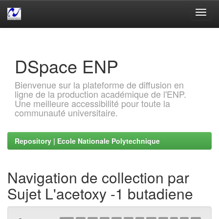
Skip
navigation
DSpace ENP
Bienvenue sur la plateforme de diffusion en
ligne de la production académique de l'ENP.
Une meilleure accessibilité pour toute la
communauté universitaire.
Repository | Ecole Nationale Polytechnique
Navigation de collection par
Sujet L'acetoxy -1 butadiene