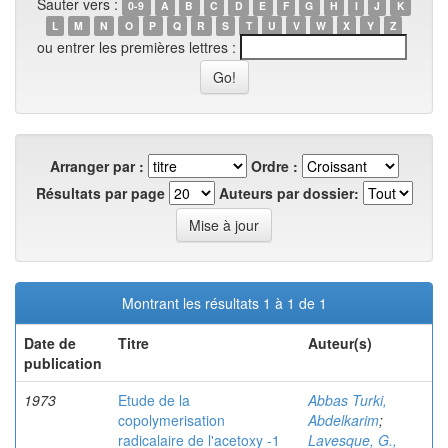
Sauter vers :
0-9
A
B
C
D
E
F
G
H
I
J
K
L
M
N
O
P
Q
R
S
T
U
V
W
X
Y
Z
ou entrer les premières lettres :
Arranger par :
Ordre :
Résultats par page
Auteurs par dossier:
Montrant les résultats 1 à 1 de 1
Date de
Titre
Auteur(s)
publication
1973
Etude de la
Abbas Turki,
copolymerisation
Abdelkarim
;
radicalaire de l'acetoxy -1
Lavesque, G.,