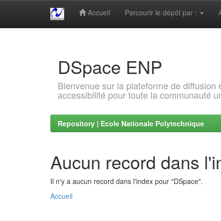
Accueil
Parcourir le dépôt par :
Skip
navigation
DSpace ENP
Bienvenue sur la plateforme de diffusion
accessibilité pour toute la communauté un
Repository | Ecole Nationale Polytechnique
Aucun record dans l'
Il n'y a aucun record dans l'index pour "DSpace".
Accueil