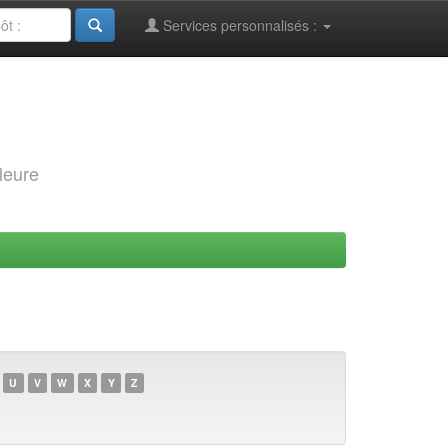
Services personnalisés :
leure
U
V
W
X
Y
Z