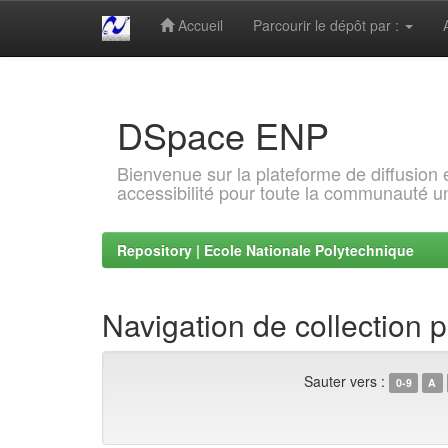
Accueil
Parcourir le dépôt par :
Skip
navigation
DSpace ENP
Bienvenue sur la plateforme de diffusion
accessibilité pour toute la communauté un
Repository | Ecole Nationale Polytechnique
Navigation de collection p
Sauter vers :
0-9
A