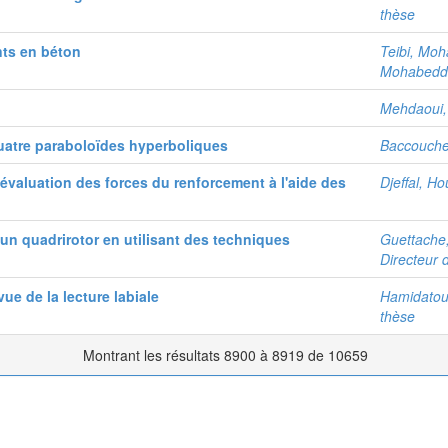
thèse
nts en béton
Teibi, Mo
Mohabeddin
Mehdaoui,
quatre paraboloïdes hyperboliques
Baccouche
 évaluation des forces du renforcement à l'aide des
Djeffal, H
’un quadrirotor en utilisant des techniques
Guettache
Directeur 
vue de la lecture labiale
Hamidato
thèse
Montrant les résultats 8900 à 8919 de 10659