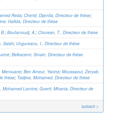
hamed Reda
;
Cherid, Djamila, Directeur de thèse
;
e, Hafida, Directeur de thèse
 B.
;
Boufarroudj, A.
;
Chorean, T., Directeur de thèse
, Salah
;
Ungureanu, I., Directeur de thèse
oucine
;
Belkacemi, Smain, Directeur de thèse
, Merouane
;
Ben Ameur, Yacine
;
Moussaoui, Zeryab,
de thèse
;
Tadjine, Mohamed, Directeur de thèse
u, Mohamed Lamine
;
Guerti, Mhania, Directeur de
suivant >