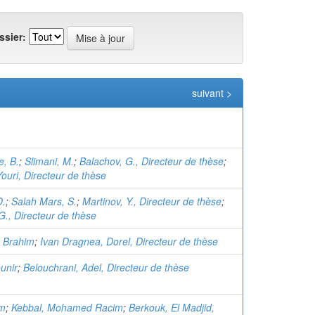
ssier:
suivant >
, B.
;
Slimani, M.
;
Balachov, G., Directeur de thèse
;
Youri, Directeur de thèse
D.
;
Salah Mars, S.
;
Martinov, Y., Directeur de thèse
;
G., Directeur de thèse
 Brahim
;
Ivan Dragnea, Dorel, Directeur de thèse
unir
;
Belouchrani, Adel, Directeur de thèse
im
;
Kebbal, Mohamed Racim
;
Berkouk, El Madjid,