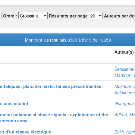
Ordre :
Résultats par page
Auteurs par do
Montrant les résultats 8900 à 8919 de 10659
Auteur(s)
Benslimane
Martinov, 
éttaliques: plancher mixte, fermes précontraintes
Mostefai, 
Balachov, 
u sous chariot
Guergueb,
onent polynomial phase signals : exploitation of the
Adjrad, Mo
 antenna array
ion d'un réseau électrique
Bakir, Kar