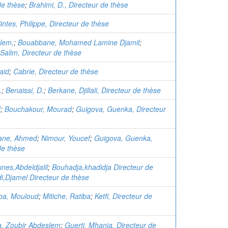
de thèse
;
Brahimi, D., Directeur de thèse
intes, Philippe, Directeur de thèse
lem,
;
Bouabbane, Mohamed Lamine Djamil
;
alim, Directeur de thèse
aid
;
Cabrie, Directeur de thèse
.
;
Benaissi, D.
;
Berkane, Djillali, Directeur de thèse
d
;
Bouchakour, Mourad
;
Guigova, Guenka, Directeur
ane, Ahmed
;
Nimour, Youcef
;
Guigova, Guenka,
de thèse
nes,Abdeldjalil
;
Bouhadja,khadidja Directeur de
di,Djamel Directeur de thèse
ba, Mouloud
;
Mitiche, Ratiba
;
Ketfi, Directeur de
, Zoubir Abdeslem
;
Guerti, Mhania, Directeur de