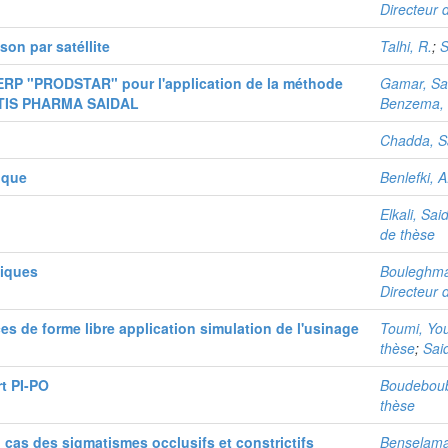
Directeur 
son par satéllite
Talhi, R.
;
S
ERP "PRODSTAR" pour l'application de la méthode
Gamar, Sa
ENTIS PHARMA SAIDAL
Benzema, S
Chadda, S
ique
Benlefki, A
Elkali, Sai
de thèse
tiques
Bouleghm
Directeur 
ces de forme libre application simulation de l'usinage
Toumi, You
thèse
;
Sai
rt PI-PO
Boudebou
thèse
 cas des sigmatismes occlusifs et constrictifs
Benselama