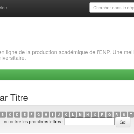
Aide
 en ligne de la production académique de l'ENP. Une meil
iversitaire.
ar Titre
B
C
D
E
F
G
H
I
J
K
L
M
N
O
P
Q
R
S
T
ou entrer les premières lettres :