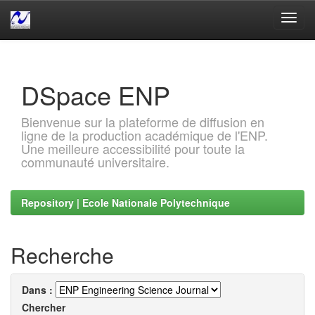
Skip
navigation
DSpace ENP
Bienvenue sur la plateforme de diffusion en
ligne de la production académique de l'ENP.
Une meilleure accessibilité pour toute la
communauté universitaire.
Repository | Ecole Nationale Polytechnique
Recherche
Dans :
Chercher