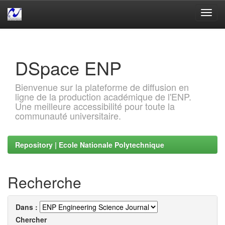
Skip
navigation
DSpace ENP
Bienvenue sur la plateforme de diffusion en
ligne de la production académique de l'ENP.
Une meilleure accessibilité pour toute la
communauté universitaire.
Repository | Ecole Nationale Polytechnique
Recherche
Dans :
Chercher