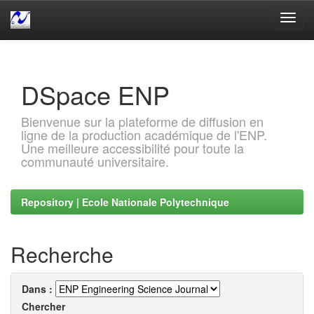
Skip
navigation
DSpace ENP
Bienvenue sur la plateforme de diffusion en
ligne de la production académique de l'ENP.
Une meilleure accessibilité pour toute la
communauté universitaire.
Repository | Ecole Nationale Polytechnique
Recherche
Dans :
Chercher