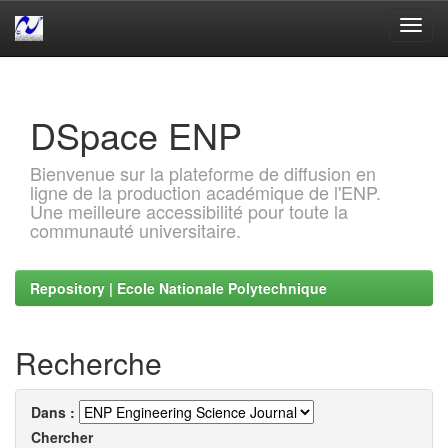
Skip
navigation
DSpace ENP
Bienvenue sur la plateforme de diffusion en
ligne de la production académique de l'ENP.
Une meilleure accessibilité pour toute la
communauté universitaire.
Repository | Ecole Nationale Polytechnique
Recherche
Dans :
Chercher