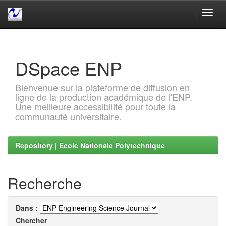
Skip
navigation
DSpace ENP
Bienvenue sur la plateforme de diffusion en
ligne de la production académique de l'ENP.
Une meilleure accessibilité pour toute la
communauté universitaire.
Repository | Ecole Nationale Polytechnique
Recherche
Dans :
Chercher