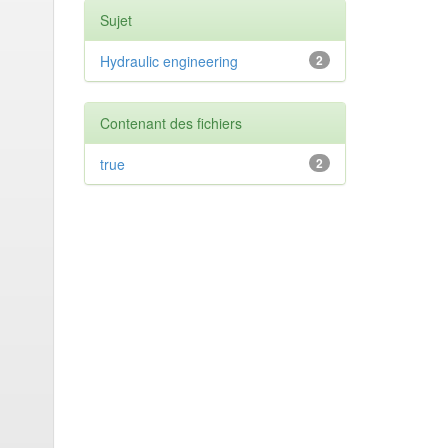
Sujet
Hydraulic engineering
2
Contenant des fichiers
true
2