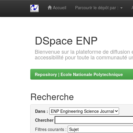
Accueil
Parcourir le dépôt par :
Skip
navigation
DSpace ENP
Bienvenue sur la plateforme de diffusion
accessibilité pour toute la communauté un
Repository | Ecole Nationale Polytechnique
Recherche
Dans :
Chercher
Filtres courants :