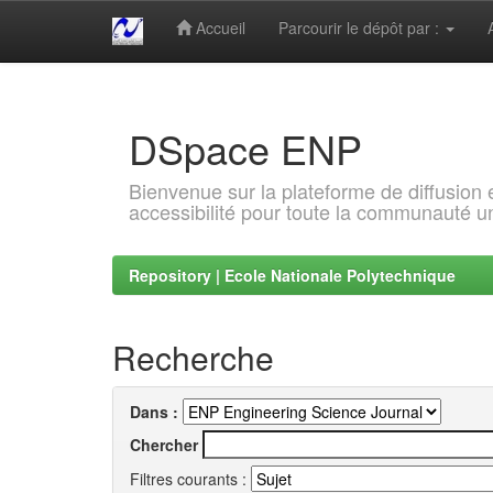
Accueil
Parcourir le dépôt par :
Skip
navigation
DSpace ENP
Bienvenue sur la plateforme de diffusion
accessibilité pour toute la communauté un
Repository | Ecole Nationale Polytechnique
Recherche
Dans :
Chercher
Filtres courants :