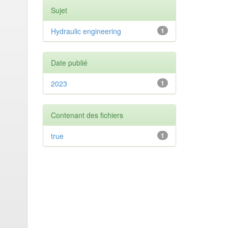
Sujet
Hydraulic engineering
1
Date publié
2023
1
Contenant des fichiers
true
1