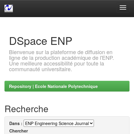
Skip
navigation
DSpace ENP
Bienvenue sur la plateforme de diffusion en
ligne de la production académique de l'ENP.
Une meilleure accessibilité pour toute la
communauté universitaire.
Repository | Ecole Nationale Polytechnique
Recherche
Dans :
Chercher