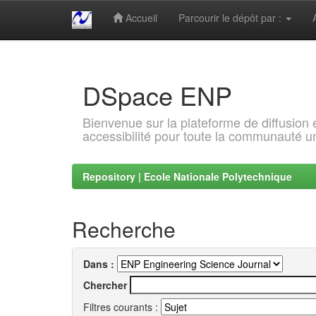
Accueil
Parcourir le dépôt par :
Skip
navigation
DSpace ENP
Bienvenue sur la plateforme de diffusion
accessibilité pour toute la communauté un
Repository | Ecole Nationale Polytechnique
Recherche
Dans :
Chercher
Filtres courants :