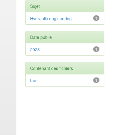
Sujet
Hydraulic engineering
1
Date publié
2023
1
Contenant des fichiers
true
1