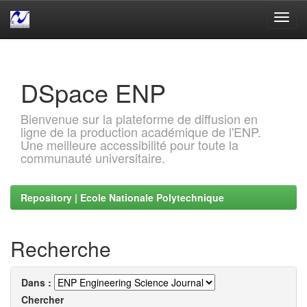
Skip
navigation
DSpace ENP
Bienvenue sur la plateforme de diffusion en
ligne de la production académique de l'ENP.
Une meilleure accessibilité pour toute la
communauté universitaire.
Repository | Ecole Nationale Polytechnique
Recherche
Dans :
Chercher