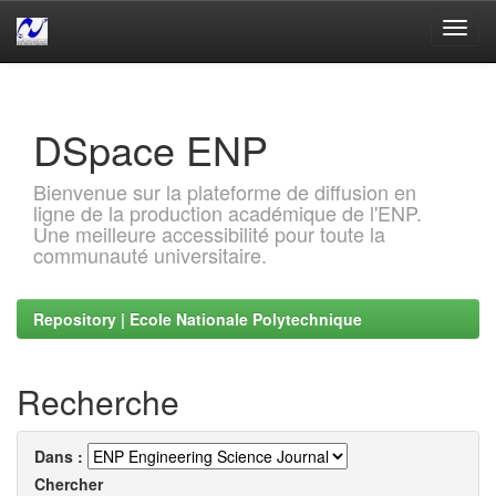
Skip
navigation
DSpace ENP
Bienvenue sur la plateforme de diffusion en
ligne de la production académique de l'ENP.
Une meilleure accessibilité pour toute la
communauté universitaire.
Repository | Ecole Nationale Polytechnique
Recherche
Dans :
Chercher