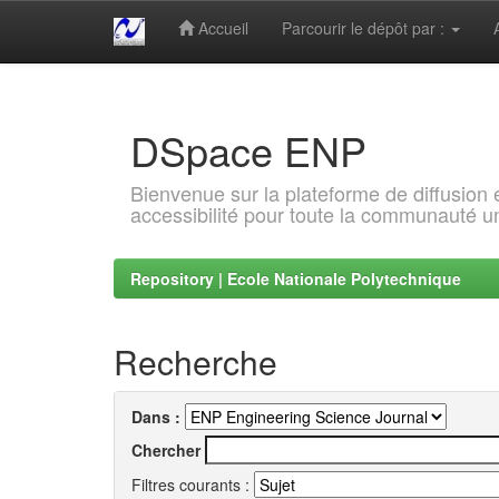
Accueil
Parcourir le dépôt par :
Skip
navigation
DSpace ENP
Bienvenue sur la plateforme de diffusion
accessibilité pour toute la communauté un
Repository | Ecole Nationale Polytechnique
Recherche
Dans :
Chercher
Filtres courants :