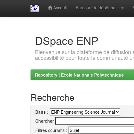
Accueil
Parcourir le dépôt par :
Skip
navigation
DSpace ENP
Bienvenue sur la plateforme de diffusion
accessibilité pour toute la communauté un
Repository | Ecole Nationale Polytechnique
Recherche
Dans :
Chercher
Filtres courants :