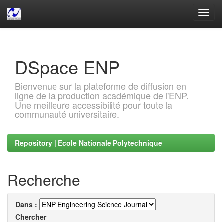
Skip
navigation
DSpace ENP
Bienvenue sur la plateforme de diffusion en
ligne de la production académique de l'ENP.
Une meilleure accessibilité pour toute la
communauté universitaire.
Repository | Ecole Nationale Polytechnique
Recherche
Dans :
Chercher