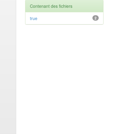
Contenant des fichiers
true
2