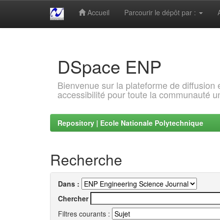
Accueil
Parcourir le dépôt par :
Skip
navigation
DSpace ENP
Bienvenue sur la plateforme de diffusion
accessibilité pour toute la communauté un
Repository | Ecole Nationale Polytechnique
Recherche
Dans :
Chercher
Filtres courants :