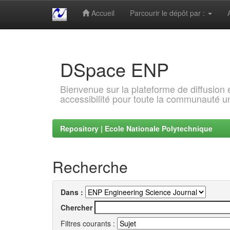
Accueil
Parcourir le dépôt par :
Skip
navigation
DSpace ENP
Bienvenue sur la plateforme de diffusion
accessibilité pour toute la communauté un
Repository | Ecole Nationale Polytechnique
Recherche
Dans :
Chercher
Filtres courants :