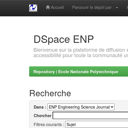
Accueil
Parcourir le dépôt par :
Skip
navigation
DSpace ENP
Bienvenue sur la plateforme de diffusion
accessibilité pour toute la communauté un
Repository | Ecole Nationale Polytechnique
Recherche
Dans :
Chercher
Filtres courants :