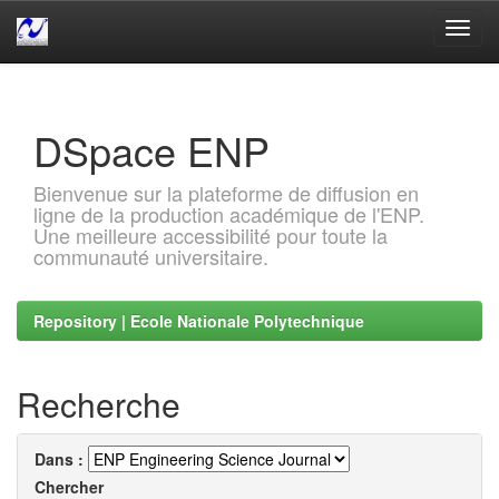
Skip
navigation
DSpace ENP
Bienvenue sur la plateforme de diffusion en
ligne de la production académique de l'ENP.
Une meilleure accessibilité pour toute la
communauté universitaire.
Repository | Ecole Nationale Polytechnique
Recherche
Dans :
Chercher