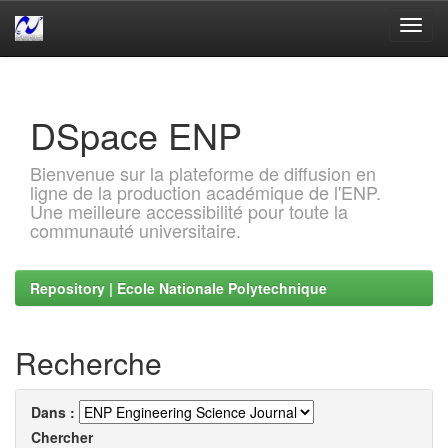
Skip
navigation
DSpace ENP
Bienvenue sur la plateforme de diffusion en
ligne de la production académique de l'ENP.
Une meilleure accessibilité pour toute la
communauté universitaire.
Repository | Ecole Nationale Polytechnique
Recherche
Dans :
Chercher