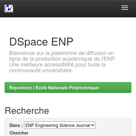
Skip
navigation
DSpace ENP
Bienvenue sur la plateforme de diffusion en
ligne de la production académique de l'ENP.
Une meilleure accessibilité pour toute la
communauté universitaire.
Repository | Ecole Nationale Polytechnique
Recherche
Dans :
Chercher