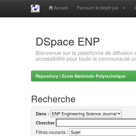
Accueil
Parcourir le dépôt par :
Skip
navigation
DSpace ENP
Bienvenue sur la plateforme de diffusion
accessibilité pour toute la communauté un
Repository | Ecole Nationale Polytechnique
Recherche
Dans :
Chercher
Filtres courants :