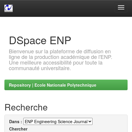
Skip
navigation
DSpace ENP
Bienvenue sur la plateforme de diffusion en
ligne de la production académique de l'ENP.
Une meilleure accessibilité pour toute la
communauté universitaire.
Repository | Ecole Nationale Polytechnique
Recherche
Dans :
Chercher