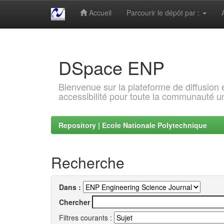
Accueil
Parcourir le dépôt par :
Skip
navigation
DSpace ENP
Bienvenue sur la plateforme de diffusion
accessibilité pour toute la communauté un
Repository | Ecole Nationale Polytechnique
Recherche
Dans :
Chercher
Filtres courants :