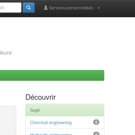
Services personnalisés :
leure
Découvrir
Sujet
Chemical engineering
5
Hydraulic engineering
5