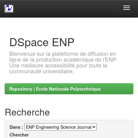
Skip
navigation
DSpace ENP
Bienvenue sur la plateforme de diffusion en
ligne de la production académique de l'ENP.
Une meilleure accessibilité pour toute la
communauté universitaire.
Repository | Ecole Nationale Polytechnique
Recherche
Dans :
Chercher