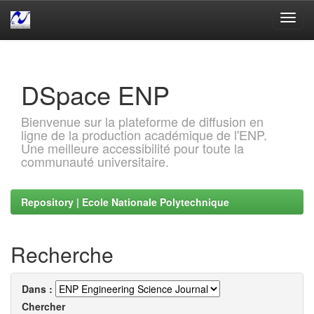
Skip
navigation
DSpace ENP
Bienvenue sur la plateforme de diffusion en
ligne de la production académique de l'ENP.
Une meilleure accessibilité pour toute la
communauté universitaire.
Repository | Ecole Nationale Polytechnique
Recherche
Dans :
Chercher