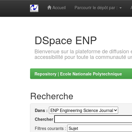
Accueil
Parcourir le dépôt par :
Skip
navigation
DSpace ENP
Bienvenue sur la plateforme de diffusion
accessibilité pour toute la communauté un
Repository | Ecole Nationale Polytechnique
Recherche
Dans :
Chercher
Filtres courants :