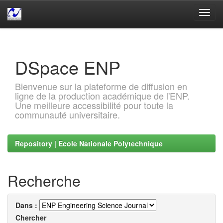
Skip
navigation
DSpace ENP
Bienvenue sur la plateforme de diffusion en
ligne de la production académique de l'ENP.
Une meilleure accessibilité pour toute la
communauté universitaire.
Repository | Ecole Nationale Polytechnique
Recherche
Dans :
Chercher