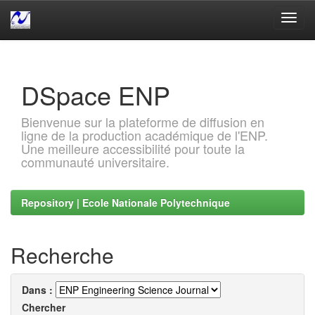
Skip
navigation
DSpace ENP
Bienvenue sur la plateforme de diffusion en
ligne de la production académique de l'ENP.
Une meilleure accessibilité pour toute la
communauté universitaire.
Repository | Ecole Nationale Polytechnique
Recherche
Dans :
Chercher