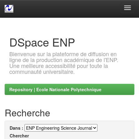
Skip
navigation
DSpace ENP
Bienvenue sur la plateforme de diffusion en
ligne de la production académique de l'ENP.
Une meilleure accessibilité pour toute la
communauté universitaire.
Repository | Ecole Nationale Polytechnique
Recherche
Dans :
Chercher