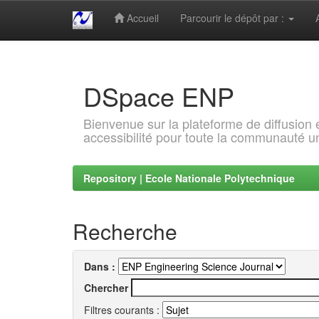
Accueil
Parcourir le dépôt par :
Skip
navigation
DSpace ENP
Bienvenue sur la plateforme de diffusion
accessibilité pour toute la communauté un
Repository | Ecole Nationale Polytechnique
Recherche
Dans :
Chercher
Filtres courants :