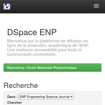
Skip
navigation
DSpace ENP
Bienvenue sur la plateforme de diffusion en
ligne de la production académique de l'ENP.
Une meilleure accessibilité pour toute la
communauté universitaire.
Repository | Ecole Nationale Polytechnique
Recherche
Dans :
Chercher