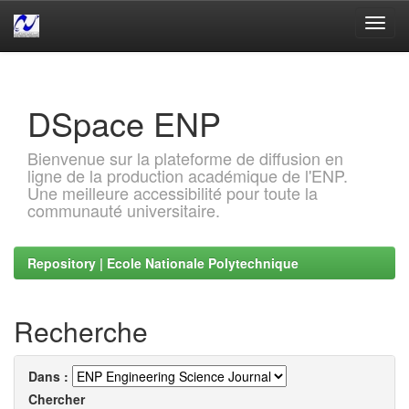
Skip
navigation
DSpace ENP
Bienvenue sur la plateforme de diffusion en
ligne de la production académique de l'ENP.
Une meilleure accessibilité pour toute la
communauté universitaire.
Repository | Ecole Nationale Polytechnique
Recherche
Dans :
Chercher