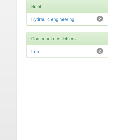
Sujet
Hydraulic engineering
2
Contenant des fichiers
true
2