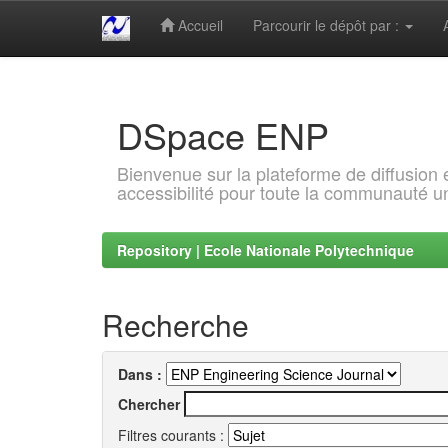
Accueil
Parcourir le dépôt par :
Skip
navigation
DSpace ENP
Bienvenue sur la plateforme de diffusion
accessibilité pour toute la communauté un
Repository | Ecole Nationale Polytechnique
Recherche
Dans :
Chercher
Filtres courants :