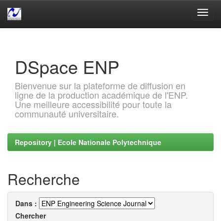
Skip
navigation
DSpace ENP
Bienvenue sur la plateforme de diffusion en
ligne de la production académique de l'ENP.
Une meilleure accessibilité pour toute la
communauté universitaire.
Repository | Ecole Nationale Polytechnique
Recherche
Dans :
Chercher