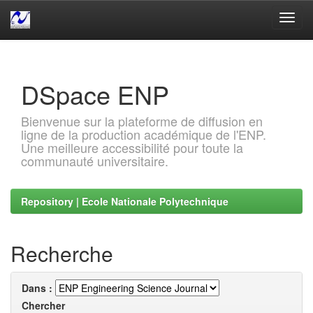
Skip
navigation
DSpace ENP
Bienvenue sur la plateforme de diffusion en
ligne de la production académique de l'ENP.
Une meilleure accessibilité pour toute la
communauté universitaire.
Repository | Ecole Nationale Polytechnique
Recherche
Dans :
Chercher