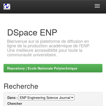
Skip
navigation
DSpace ENP
Bienvenue sur la plateforme de diffusion en
ligne de la production académique de l'ENP.
Une meilleure accessibilité pour toute la
communauté universitaire.
Repository | Ecole Nationale Polytechnique
Recherche
Dans :
Chercher