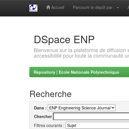
Accueil
Parcourir le dépôt par :
Skip
navigation
DSpace ENP
Bienvenue sur la plateforme de diffusion
accessibilité pour toute la communauté un
Repository | Ecole Nationale Polytechnique
Recherche
Dans :
Chercher
Filtres courants :