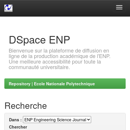
Skip
navigation
DSpace ENP
Bienvenue sur la plateforme de diffusion en
ligne de la production académique de l'ENP.
Une meilleure accessibilité pour toute la
communauté universitaire.
Repository | Ecole Nationale Polytechnique
Recherche
Dans :
Chercher